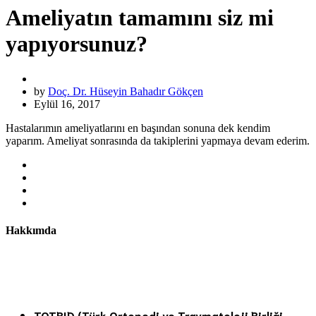
Ameliyatın tamamını siz mi
yapıyorsunuz?
by
Doç. Dr. Hüseyin Bahadır Gökçen
Eylül 16, 2017
Hastalarımın ameliyatlarını en başından sonuna dek kendim
yaparım. Ameliyat sonrasında da takiplerini yapmaya devam ederim.
Hakkımda
Doç. Dr. H. Bahadır Gökçen Central Hospital Etiler
Ortopedi Kliniğinde hizmet vermektedir. Mesleki
üyelikler:
TOTBID (Türk Ortopedi ve Travmatoloji Birliği