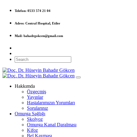
Telefon:
0533 574 21 04
Adres:
Central Hospital, Etiler
Mail:
bahadrgokcen@gmail.com
Hakkımda
Özgeçmiş
Yayınlar
Hastalarımızın Yorumları
Sorularınız
Omurga Sağlığı
Skolyoz
Omurga Kanal Daralması
Kifoz
Bel Kayması