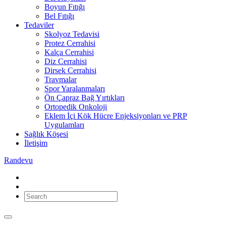
Boyun Fıtığı
Bel Fıtığı
Tedaviler
Skolyoz Tedavisi
Protez Cerrahisi
Kalça Cerrahisi
Diz Cerrahisi
Dirsek Cerrahisi
Travmalar
Spor Yaralanmaları
Ön Çapraz Bağ Yırtıkları
Ortopedik Onkoloji
Eklem İçi Kök Hücre Enjeksiyonları ve PRP
Uygulamları
Sağlık Köşesi
İletişim
Randevu